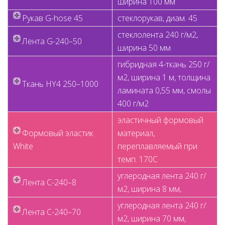
ширина 100 мм
Рукав G-hose 45
стеклорукав, диам. 45
стеклолента 240 г/м2,
Лента G-240–50
ширина 50 мм
гибридная 4-ткань 250 г/
м2, ширина 1 м, толщина
Ткань HY4 250–1000
ламината 0,55 мм, смолы
400 г/м2
эластичный формовый
Формовый эластик
материал,
White
переплавляемый при
темп. 170C
углеродная лента 240 г/
Лента C-240–8
м2, ширина 8 мм,
углеродная лента 240 г/
Лента C-240–70
м2, ширина 70 мм,