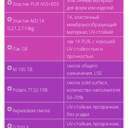
эластичный материал
Эластик PUR A55+B55
для форм или изделий
1K, эластичный
Эластик MD 1K
мембранообразующий
0,2;1,2;7;14kg
материал, UV-стойкий
лак 1K PUR, с хорошей
Лак G8
UV-стойкостью и
прочностью
смола общего
M 105 TB
назначения, LSE
смола solid surface,
Polaris 7132-19B
количество наполнителя
50–70%
UV-стойкая, прозрачная,
Акриловая смола
без усадки
UV-стойкая, прозрачная,
G200LE