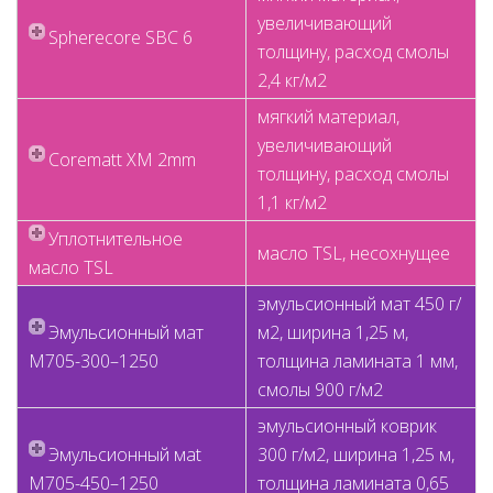
увеличивающий
Spherecore SBC 6
толщину, расход смолы
2,4 кг/м2
мягкий материал,
увеличивающий
Corematt XM 2mm
толщину, расход смолы
1,1 кг/м2
Уплотнительное
масло TSL, несохнущее
масло TSL
эмульсионный мaт 450 г/
Эмульсионный мaт
м2, ширина 1,25 м,
M705-300–1250
толщина ламината 1 мм,
смолы 900 г/м2
эмульсионный коврик
Эмульсионный мat
300 г/м2, ширина 1,25 м,
M705-450–1250
толщина ламината 0,65