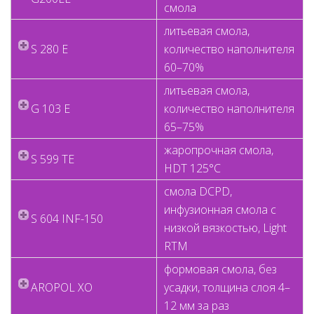
смола
литьевая смола,
S 280 E
количество наполнителя
60–70%
литьевая смола,
G 103 E
количество наполнителя
65–75%
жаропрочная смола,
S 599 TE
HDT 125°C
смола DCPD,
инфузионная смола с
S 604 INF-150
низкой вязкостью, Light
RTM
формовая смола, без
AROPOL XO
усадки, толщина слоя 4–
12 мм за раз