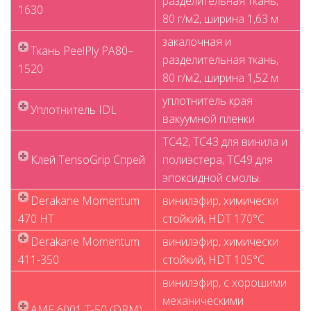
разделительная ткань,
1630
80 г/м2, ширина 1,63 м
закалочная и
Ткань PeelPly PA80–
разделительная ткань,
1520
80 г/м2, ширина 1,52 м
уплотнитель края
Уплотнитель IDL
вакуумной пленки
TC42, TC43 для винила и
Клей TensoGrip Спрей
полиэстера, TC49 для
эпоксидной смолы.
Derakane Momentum
винилэфир, химически
470 HT
стойкий, HDT 170°C
Derakane Momentum
винилэфир, химически
411-350
стойкий, HDT 105°C
винилэфир, с хорошими
механическими
AME 6001 T-50 (DRM)