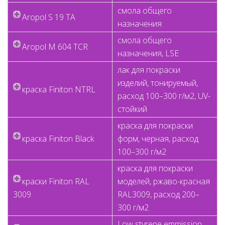
смола общего
Aropol S 19 TA
назначения
смола общего
Aropol M 604 TCR
назначения, LSE
лак для покраски
изделий, тонируемый,
краскa Finiton NTRL
расход 100–300 г/м2, UV-
стойкий
краска для покраски
краскa Finiton Black
форм, черная, расход
100–300 г/м2
краска для покраски
краски Finiton RAL
моделей, ржаво-красная
3009
RAL3009, расход 200–
300 г/м2
Low styrene emmission