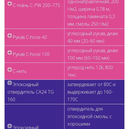
однонаправленная, 200
C-ткань C-PW 200–775
г/м2, ширина 0,78 м,
толщина ламината 0,3
мм, смолы 250 г/м2
углеродный рукав, диам.
Рукав C-hose 40
40 мм (20–60 мм)
углеродный рукав, диам.
Рукав C-hose 100
100 мм (60–150 мм)
углерод нить 12k, 800
C-нить
текс
Эпоксидный
затвердевает от 80С и
отвердитель CA24 TG
выдерживает до 160-
160
170С
отвердитель для
эпоксидной смолы, с
хорошими
Эпоксидный