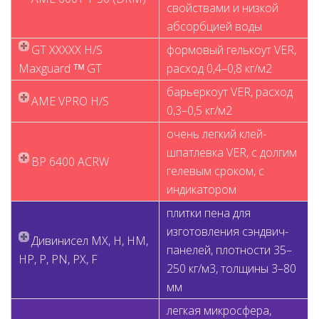
свойствами и низкой
абсорбцией воды
GT XXXXX H/S
формовый гелькоут VER,
Maxguard ᵀᴹ GT
расход 0,4–0,8 кг/м2
барьеркоут VER, расход
AME VPRO H/S
0,3–0,5 кг/м2
очень легкий клей-
шпатлевка VER, с долгим
BP 6400 ACRW
гелевым сроком, с
индикатором
плитки пена для
изготовления сэндвич-
Дивинисел MX, H, HM,
панелей, плотности 35–
HP, P, PN, PX, F
250 кг/м3, толщины 3–80
мм
легкая микросфера,