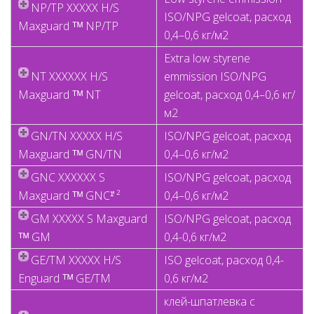
NP/TP XXXXX H/S
ISO/NPG gelcoat, расход
Maxguard ᵀᴹ NP/TP
0,4–0,6 кг/м2
Extra low styrene
NT XXXXXX H/S
emmission ISO/NPG
Maxguard ᵀᴹ NT
gelcoat, расход 0,4–0,6 кг/
м2
GN/TN XXXXX H/S
ISO/NPG gelcoat, расход
Maxguard ᵀᴹ GN/TN
0,4–0,6 кг/м2
GNC XXXXXX S
ISO/NPG gelcoat, расход
Maxguard ᵀᴹ GNC¹̕ ²
0,4–0,6 кг/м2
GM XXXXX S Maxguard
ISO/NPG gelcoat, расход
ᵀᴹ GM
0,4-0,6 кг/м2
GE/TM XXXXX H/S
ISO gelcoat, расход 0,4-
Enguard ᵀᴹ GE/TM
0,6 кг/м2
клей-шпатлевка с