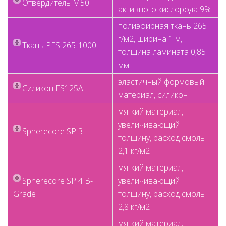
Отвердитель M50
активного кислорода 9%
полиэфирная ткань 265
г/м2, ширина 1 м,
Ткань PES 265-1000
толщина ламината 0,85
мм
эластичный формовый
Силикон ES125A
материал, силикон
мягкий материал,
увеличивающий
Spherecore SP 3
толщину, расход смолы
2,1 кг/м2
мягкий материал,
Spherecore SP 4 B-
увеличивающий
Grade
толщину, расход смолы
2,8 кг/м2
мягкий материал,