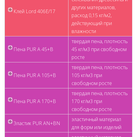
других материалов,
Клей Lord 406E/17
расход 0,15 кг/м2,
действующий при
влажности
твердая пена, плотность
Пена PUR A 45+B
45 кг/м3 при свободном
росте
твердая пена, плотность
Пена PUR A 105+B
105 кг/м3 при
свободном росте
твердая пена, плотность
Пена PUR A 170+B
170 кг/м3 при
свободном росте
эластичный материал
Эластик PUR AN+BN
для форм или изделий