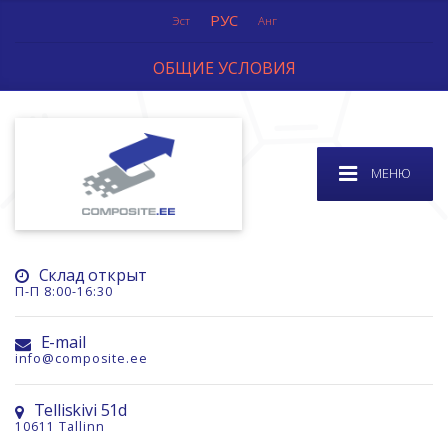
РУС
Эст
Анг
ОБЩИЕ УСЛОВИЯ
МЕНЮ
Склад открыт
П-П 8:00-16:30
E-mail
info@composite.ee
Telliskivi 51d
10611 Tallinn