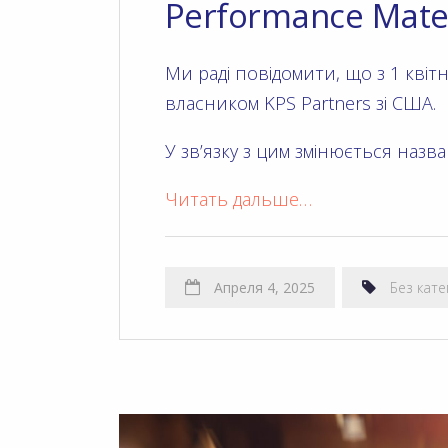
Performance Mater
Ми раді повідомити, що з 1 кві
власником KPS Partners зі США.
У зв’язку з цим змінюється назва
Читать дальше…
Aпреля 4, 2025
Без кат