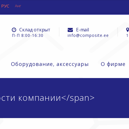
РУС
Анг
Склад открыт
E-mail
П-П 8:00-16:30
info@composite.ee
1
Оборудование, аксессуары
О фирме
ости компании</span>