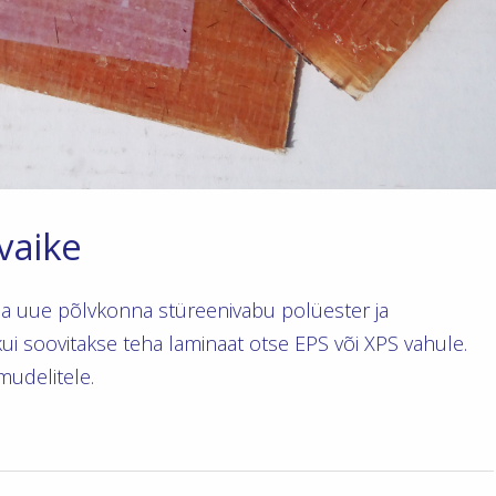
vaike
 uue põlvkonna stüreenivabu polüester ja
kui soovitakse teha laminaat otse EPS või XPS vahule.
mudelitele.