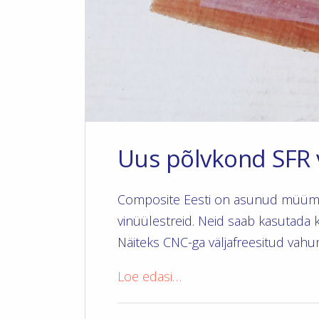
Uus põlvkond SFR 
Composite Eesti on asunud müüma
vinüülestreid. Neid saab kasutada 
Näiteks CNC-ga väljafreesitud vahu
Loe edasi…