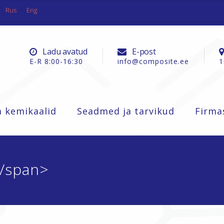
Rus
Eng
Ladu avatud
E-post
E-R 8:00-16:30
info@composite.ee
1
a kemikaalid
Seadmed ja tarvikud
Firma
</span>