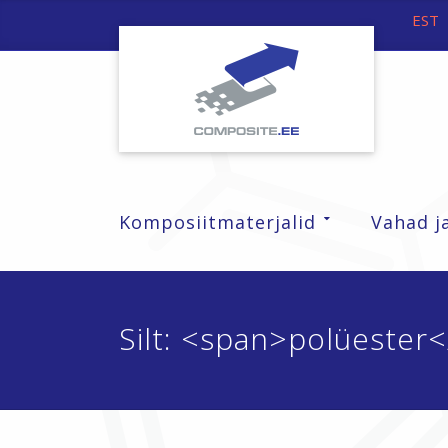
EST
Komposiitmaterjalid
Vahad j
Silt: <span>polüester