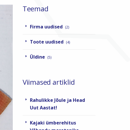
Teemad
Firma uudised
(2)
Toote uudised
(4)
Üldine
(5)
Viimased artiklid
Rahulikke Jõule ja Head
Uut Aastat!
Kajaki ümberehitus