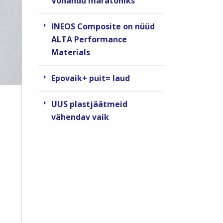
Võhandu maratoniks
INEOS Composite on nüüd
ALTA Performance
Materials
Epovaik+ puit= laud
UUS plastjäätmeid
vähendav vaik